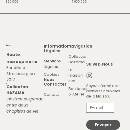
980,00
€
1 030,00
€
• 160 g
Coloris présentés
Déclinaison en cuir de veau
Bleu cobalt & feutre de laine
Gris chiné
Informations
Navigation
Légales
Haute
Collection
Mentions
maroquinerie
Hazama
Suivez-Nous
légales
Fondée à
La
Strasbourg en
Cookies
maison
Nous
2017
iner
Contacter
Soyez informé des
Collecton
Boutiques
dernières nouvelles
HAZAMA
& Atelier
Contact
de la Maison.
L’instant suspendu
entre deux
chapitres de vie.
Envoyer