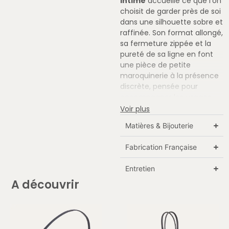
Intime
accueille ce que l’on
choisit de garder près de soi
dans une silhouette sobre et
raffinée. Son format allongé,
sa fermeture zippée et la
pureté de sa ligne en font
une pièce de petite
maroquinerie à la présence
discrète, pensée pour
accompagner les usages
avec justesse. À la fois
Voir plus
précieux et fonctionnel, il
Matières & Bijouterie
traverse le quotidien avec
élégance et préserve les
Fabrication Française
effets personnels dans un
volume parfaitement
Entretien
maîtrisé.
A découvrir
Son intérieur a été conçu
pour offrir une organisation
claire et essentielle,
permettant de réunir cartes,