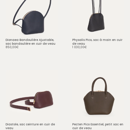
billets et indispensables
dans un même geste.
Portefeuille zippé en cuir de
veau, l’Intime affirme une
élégance discrète, portée
par la netteté de ses lignes
et la justesse de ses
Dionaea Bandoulière Ajustable,
Physalis Pico, sac à main en cuir
sac bandoulière en cuir de veau
de veau
proportions.
850,00
€
1 030,00
€
• Portefeuille en cuir de veau
zippé :
20 x 11 x 3 cm
(Longueur x Hauteur x
Largeur)
• Six porte-cartes format CB
• Une pochette intérieure
centrale à rabat
• Soufflet intérieur
permettant une ouverture
Diastole, sac ceinture en cuir de
Pecten Pico Essentiel, petit sac en
maîtrisée
veau
cuir de veau