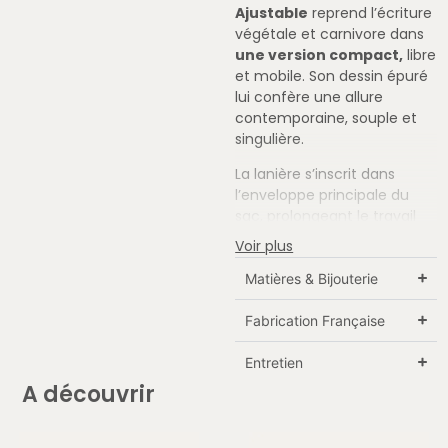
Ajustable
reprend l’écriture
végétale et carnivore dans
une version compact,
libre
et mobile. Son dessin épuré
lui confère une allure
contemporaine, souple et
singulière.
La lanière s’inscrit dans
l’enveloppe principale du
sac, prolongeant le travail
de la ligne dans un même
Voir plus
geste de cuir. Cette
continuité renforce la
Matières & Bijouterie
pureté du modèle et
souligne l’harmonie de sa
Fabrication Française
silhouette.
Ajustable et
réglable,
elle accompagne
Entretien
naturellement les rythmes
A découvrir
du quotidien. Porté épaule
ou croisé selon l’envie, le
modèle épouse le