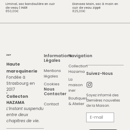
• Fermeture zippée
Liminal, sac bandoulière en cuir
Dionaea Main, sac à main en
de veau | INER
cuir de veau zippé
• 320 g
850,00
€
825,00
€
Informations
Navigation
Légales
Haute
Collection
Mentions
maroquinerie
Hazama
Suivez-Nous
légales
Fondée à
La
Strasbourg en
Cookies
maison
Nous
2017
iner
Contacter
Soyez informé des
Collecton
Boutiques
dernières nouvelles
HAZAMA
& Atelier
Contact
de la Maison.
L’instant suspendu
entre deux
chapitres de vie.