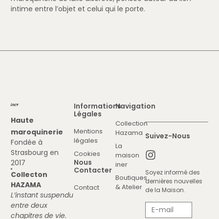
intime entre l’objet et celui qui le porte.
Informations
Navigation
Légales
Haute
Collection
Mentions
maroquinerie
Hazama
Suivez-Nous
légales
Fondée à
La
Strasbourg en
Cookies
maison
Nous
2017
iner
Contacter
Soyez informé des
Collecton
Boutiques
dernières nouvelles
HAZAMA
& Atelier
Contact
de la Maison.
L’instant suspendu
entre deux
chapitres de vie.