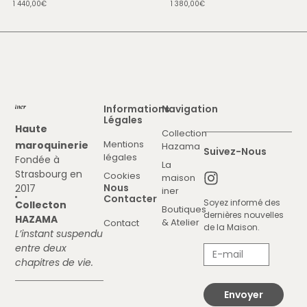
1 440,00
€
1 380,00
€
Informations
Navigation
Légales
Haute
Collection
Mentions
maroquinerie
Hazama
Suivez-Nous
légales
Fondée à
La
Strasbourg en
Cookies
maison
Nous
2017
iner
Contacter
Soyez informé des
Collecton
Boutiques
dernières nouvelles
HAZAMA
& Atelier
Contact
de la Maison.
L’instant suspendu
entre deux
chapitres de vie.
Envoyer