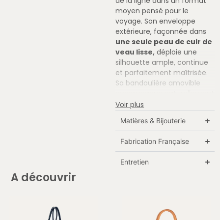
de la ligne dans un format
moyen pensé pour le
voyage. Son enveloppe
extérieure, façonnée dans
une seule peau de cuir de
veau lisse,
déploie une
silhouette ample, continue
et parfaitement maîtrisée.
Sa bandoulière amovible
accompagne naturellement
la diversité des portés,
Voir plus
tandis que son volume
Matières & Bijouterie
généreux
permet
d’emporter les
Fabrication Française
indispensables du voyage
avec aisance.
À la fois
Entretien
compagnon de voyage et
A découvrir
pièce de maroquinerie
d’exception, il affirme une
présence souple, structurée
et résolument singulière.