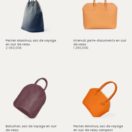
• Sac de voyage moyen
format :
55 x 40 x 18,5 cm
(Longueur x Hauteur x
Largeur)
Hauteur avec anses : 61 cm
Pecten Maximus, sac de voyage
Interval, porte-documents en cuir
• Bandoulière amovible &
en cuir de veau
de veau
2 060,00
€
1 280,00
€
réglable : 155 cm pour un
porté main ou épaule.
• Enveloppe extérieure
façonnée dans une seule
peau de cuir.
• 1180 g
Coloris présentés
Déclinaison en cuir de veau
Grège & feutre de laine gris
chiné
Baluchon, sac de voyage en cuir
Pecten Minimus, sac de voyage
de veau
en cuir de veau compact