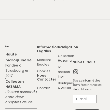
Informations
Navigation
Légales
Haute
Collection
Mentions
maroquinerie
Hazama
Suivez-Nous
légales
Fondée à
La
Strasbourg en
Cookies
maison
Nous
2017
iner
Contacter
Soyez informé des
Collecton
Boutiques
dernières nouvelles
HAZAMA
& Atelier
Contact
de la Maison.
L’instant suspendu
entre deux
chapitres de vie.